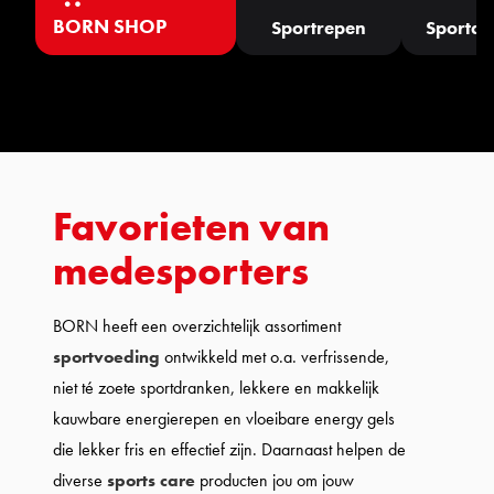
BORN SHOP
Sportrepen
Sportdr
Favorieten van
medesporters
BORN heeft een overzichtelijk assortiment
sportvoeding
ontwikkeld met o.a. verfrissende,
niet té zoete sportdranken, lekkere en makkelijk
kauwbare energierepen en vloeibare energy gels
die lekker fris en effectief zijn. Daarnaast helpen de
diverse
sports care
producten jou om jouw