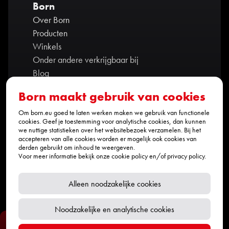
Born
Over Born
Producten
Winkels
Onder andere verkrijgbaar bij
Blog
Contact
Born maakt gebruik van cookies
Ambassadors
Partners
Om born.eu goed te laten werken maken we gebruik van functionele
cookies. Geef je toestemming voor analytische cookies, dan kunnen
Cookie policy
we nuttige statistieken over het websitebezoek verzamelen. Bij het
accepteren van alle cookies worden er mogelijk ook cookies van
Privacy policy
derden gebruikt om inhoud te weergeven.
Contact
Voor meer informatie bekijk onze
cookie policy
en/of
privacy policy
.
info@born.eu
+31 (0)464 235 169
Alleen noodzakelijke cookies
Social media
Noodzakelijke en analytische cookies
Filteren