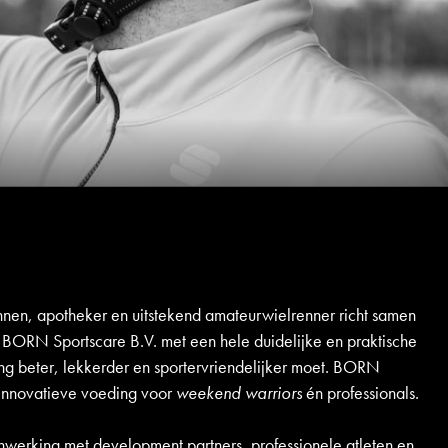
nen, apotheker en uitstekend amateurwielrenner richt samen
ORN Sportscare B.V. met een hele duidelijke en praktische
ing beter, lekkerder en sportervriendelijker moet. BORN
 innovatieve voeding voor
weekend warriors
én professionals.
werking met development partners, professionele atleten en