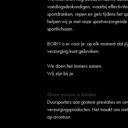
voedingsdeskundigen, waarbij effectivite
sportdranken, repen en gels tijdens het s
helpen wij je met onze sportverzorgende
sportlichaam.
BORN is er voor je: op elk moment dat jij
verzorging kunt gebruiken.
We doen het immers samen.
Wij zijn bij je.
Onze missie is helder
Duursporters aan grotere prestaties en o
verzorgingsproducten. Het maakt ons niet u
op avontuur.