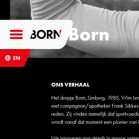
Over Born
EN
ONS VERHAAL
Het dorpje Born, Limburg, 1985. Wim Jen
met compagnon/apotheker Frank Sikkes B
reden. Zij vinden namelijk dat sportvoed
wordt vanaf dat moment een pionier van
We innoveren nog steeds in nauwe samen