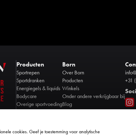
Producten
Born
Con
Sportrepen
Over Born
info
Sportdranken
Producten
+31 
Energiegels & liquids
Winkels
Soc
Bodycare
Onder andere verkrijgbaar bij
Overige sportvoeding
Blog
Contact
Ambassadors
Partners
onele cookies. Geef je toestemming voor analytische
Cookie policy