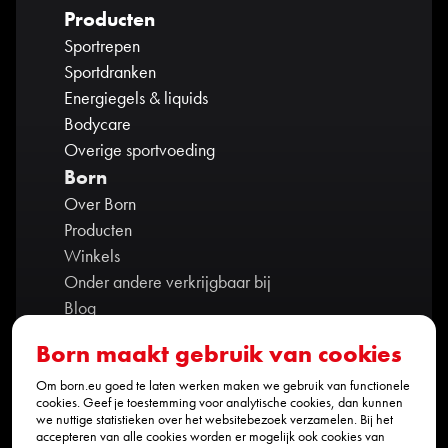
Producten
Sportrepen
Sportdranken
Energiegels & liquids
Bodycare
Overige sportvoeding
Born
Over Born
Producten
Winkels
Onder andere verkrijgbaar bij
Blog
Contact
Born maakt gebruik van cookies
Ambassadors
Partners
Om born.eu goed te laten werken maken we gebruik van functionele
cookies. Geef je toestemming voor analytische cookies, dan kunnen
Cookie policy
we nuttige statistieken over het websitebezoek verzamelen. Bij het
accepteren van alle cookies worden er mogelijk ook cookies van
Privacy policy