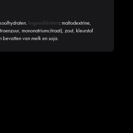
 koolhydraten.
Ingrediënten
: maltodextrine,
troenzuur, mononatriumcitraat), zout, kleurstof
n bevatten van melk en soja.