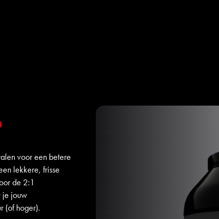
B
alen voor een betere
en lekkere, frisse
oor de 2:1
 je jouw
 (of hoger).