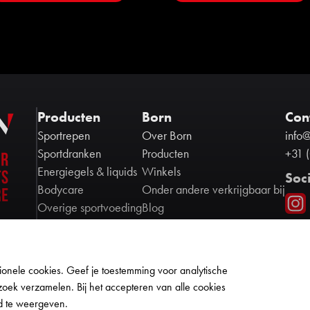
Producten
Born
Con
Sportrepen
Over Born
info
Sportdranken
Producten
+31 
Energiegels & liquids
Winkels
Soc
Bodycare
Onder andere verkrijgbaar bij
Overige sportvoeding
Blog
Contact
Ambassadors
Partners
onele cookies. Geef je toestemming voor analytische
Cookie policy
zoek verzamelen. Bij het accepteren van alle cookies
Privacy policy
d te weergeven.