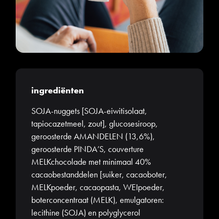
ingrediënten
SOJA-nuggets [SOJA-eiwitisolaat,
tapiocazetmeel, zout], glucosesiroop,
geroosterde AMANDELEN (13,6%),
geroosterde PINDA’S, couverture
MELKchocolade met minimaal 40%
cacaobestanddelen [suiker, cacaoboter,
MELKpoeder, cacaopasta, WEIpoeder,
boterconcentraat (MELK), emulgatoren:
lecithine (SOJA) en polyglycerol