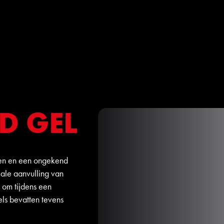
D GEL
en en een ongekend
ale aanvulling van
 om tijdens een
els bevatten tevens