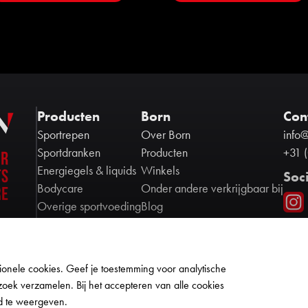
Producten
Born
Con
Sportrepen
Over Born
info
Sportdranken
Producten
+31 
Energiegels & liquids
Winkels
Soc
Bodycare
Onder andere verkrijgbaar bij
Overige sportvoeding
Blog
Contact
Ambassadors
Partners
onele cookies. Geef je toestemming voor analytische
Cookie policy
zoek verzamelen. Bij het accepteren van alle cookies
Privacy policy
d te weergeven.