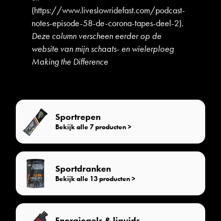
(
https://www.liveslowridefast.com/podcast-
notes-episode-58-de-corona-tapes-deel-2
).
Deze column verscheen
eerder
op de
website van mijn schaats- en wielerploeg
Making the Difference
Sportrepen
Bekijk alle 7 producten >
Sportdranken
Bekijk alle 13 producten >
Energiegels & liquids