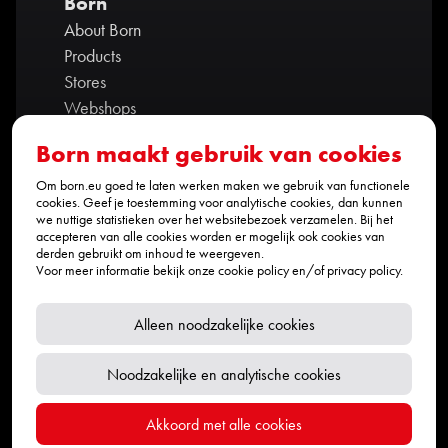
Born
About Born
Products
Stores
Webshops
Contact us
Born maakt gebruik van cookies
Ambassadors
Partners
Om born.eu goed te laten werken maken we gebruik van functionele
cookies. Geef je toestemming voor analytische cookies, dan kunnen
Privacy policy
we nuttige statistieken over het websitebezoek verzamelen. Bij het
accepteren van alle cookies worden er mogelijk ook cookies van
Werken bij BORN
derden gebruikt om inhoud te weergeven.
Contact
Voor meer informatie bekijk onze
cookie policy
en/of
privacy policy
.
info@born.eu
+31 (0)464 235 169
Alleen noodzakelijke cookies
Social media
Noodzakelijke en analytische cookies
Akkoord met alle cookies