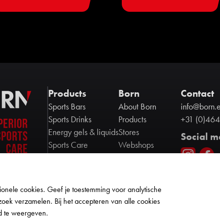
Products
Born
Contact
Sports Bars
About Born
info@born.
Sports Drinks
Products
+31 (0)464
Energy gels & liquids
Stores
Social m
Sports Care
Webshops
Other sports nutrition
Contact us
Ambassadors
Partners
onele cookies. Geef je toestemming voor analytische
Privacy policy
zoek verzamelen. Bij het accepteren van alle cookies
Werken bij BORN
d te weergeven.