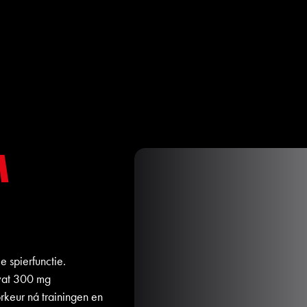
M
 spierfunctie.
vat 300 mg
eur ná trainingen en